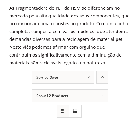
ALUGUEL
As Fragmentadora de PET da HSM se diferenciam no
mercado pela alta qualidade dos seus componentes, que
FRAGMENTADORAS
proporcionam uma robustes ao produto. Com uma linha
completa, composta com varios modelos, que atendem a
demandas diversas para a reciclagem de material pet.
IMPRESSORAS
Neste viés podemos afirmar com orgulho que
contribuimos significativamente com a diminuição de
materiais não recicláveis jogados na natureza
MULTIFUNCIONAIS
Sort by
Date
SCANNER
Show
12 Products
SUPRIMENTOS
BLOG