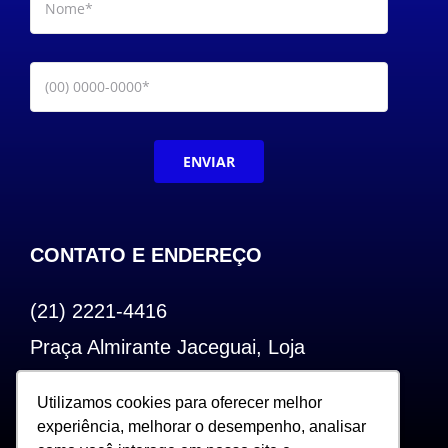
ENVIAR
CONTATO E ENDEREÇO
(21) 2221-4416
Praça Almirante Jaceguai, Loja
Bairro de Fátima – Centro – RJ
Utilizamos cookies para oferecer melhor
Utilizamos cookies para oferecer melhor
CEP: 20.240-000
experiência, melhorar o desempenho, analisar
experiência, melhorar o desempenho, analisar