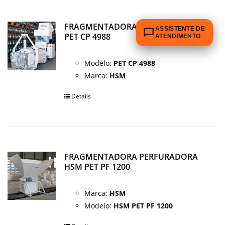
FRAGMENTADORA INDUSTRIAL HSM
ASSISTENTE DE
PET CP 4988
ATENDIMENTO
Modelo:
PET CP 4988
Marca:
HSM
Details
FRAGMENTADORA PERFURADORA
HSM PET PF 1200
Marca:
HSM
Modelo:
HSM PET PF 1200