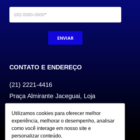
ENVIAR
CONTATO E ENDEREÇO
(21) 2221-4416
Praça Almirante Jaceguai, Loja
Bairro de Fátima – Centro – RJ
Utilizamos cookies para oferecer melhor
Utilizamos cookies para oferecer melhor
CEP: 20.240-000
experiência, melhorar o desempenho, analisar
experiência, melhorar o desempenho, analisar
como você interage em nosso site e
como você interage em nosso site e
personalizar conteúdo.
personalizar conteúdo.