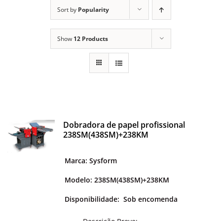
ALUGUEL
Sort by
Popularity
FRAGMENTADORAS
Show
12 Products
IMPRESSORAS
MULTIFUNCIONAIS
Dobradora de papel profissional
238SM(438SM)+238KM
SCANNER
Marca: Sysform
SUPRIMENTOS
Modelo: 238SM(438SM)+238KM
Disponibilidade:
Sob encomenda
BLOG