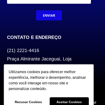
ENVIAR
CONTATO E ENDEREÇO
(21) 2221-4416
Praça Almirante Jaceguai, Loja
Bairro de Fátima – Centro – RJ
Utilizamos cookies para oferecer melhor
Utilizamos cookies para oferecer melhor
CEP: 20.240-000
experiência, melhorar o desempenho, analisar
experiência, melhorar o desempenho, analisar
como você interage em nosso site e
como você interage em nosso site e
personalizar conteúdo.
personalizar conteúdo.
Copyright 2022. Todos os Direitos Reservados |
Recusar Cookies
Recusar Cookies
Aceitar Cookies
Aceitar Cookies
Desenvolvido por Sceweb – Agência de Marketing Digital