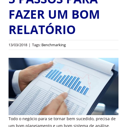
OUTROS PRODUTOS
FAZER UM BOM
RELATÓRIO
13/03/2018
|
Tags:
Benchmarking
Todo o negócio para se tornar bem sucedido, precisa de
um bom planejamento e um bom sistema de análise.