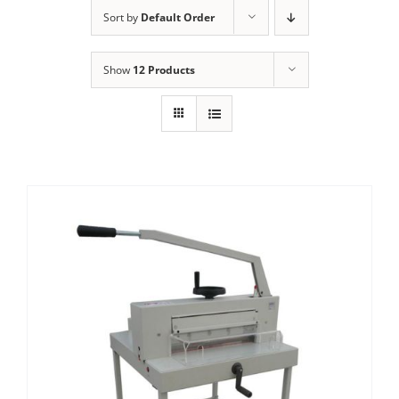
ALUGUEL
Sort by
Default Order
FRAGMENTADORAS
Show
12 Products
IMPRESSORAS
MULTIFUNCIONAIS
SCANNER
SUPRIMENTOS
BLOG