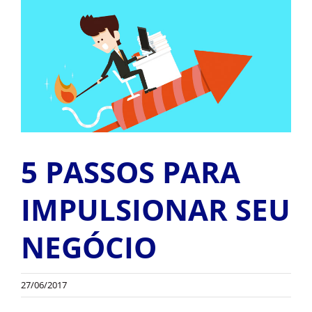
ALUGUEL
View
Larger
Image
FRAGMENTADORAS
IMPRESSORAS
MULTIFUNCIONAIS
5 PASSOS PARA
SCANNER
IMPULSIONAR SEU
NEGÓCIO
SUPRIMENTOS
BLOG
27/06/2017