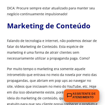
DICA: Procure sempre estar atualizado para manter seu
negócio continuamente impulsionado!
Marketing de Conteúdo
Falando de tecnologia e internet, não podemos deixar de
falar do Marketing de Conteúdo. Esta espécie de
marketing é uma forma de atrair clientes sem
necessariamente utilizar a propaganda paga. Como?
Por muito tempo o marketing era somente aquele
intrometido que entrava no meio da novela por meio das
propagandas, que abriam em pop ups ao navegar no
site, vídeos que iniciavam no meio do YouTube, etc. Hoje
em dia isso obviamente existe, porém, somou-se a isso a
ASSISTENTE DE
ATENDIMENTO
ideia do marketing de conteúdo, que é oferecer algo
gratuito para que seu cliente possa conhecer o produto e