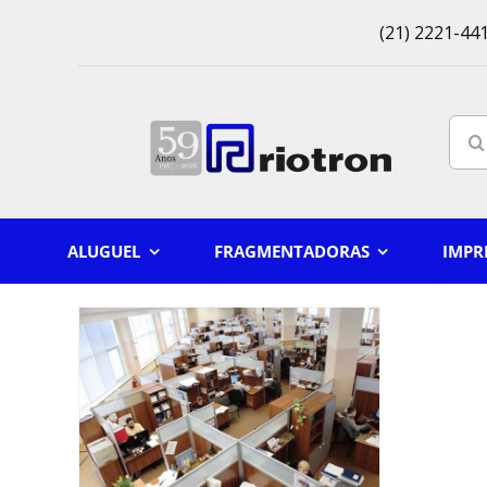
Skip
(21) 2221-441
to
content
Sear
for:
ALUGUEL
FRAGMENTADORAS
IMPR