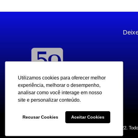
Deix
Utilizamos cookies para oferecer melhor
Utilizamos cookies para oferecer melhor
experiência, melhorar o desempenho,
experiência, melhorar o desempenho,
analisar como você interage em nosso
analisar como você interage em nosso
site e personalizar conteúdo.
site e personalizar conteúdo.
Recusar Cookies
Recusar Cookies
Aceitar Cookies
Aceitar Cookies
Copyright 2022. Todo