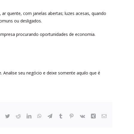
 ar quente, com janelas abertas; luzes acesas, quando
comuns ou desligados.
la empresa procurando oportunidades de economia.
Analise seu negócio e deixe somente aquilo que é
Facebook
Twitter
Reddit
LinkedIn
WhatsApp
Telegram
Tumblr
Pinterest
Vk
Xing
Email