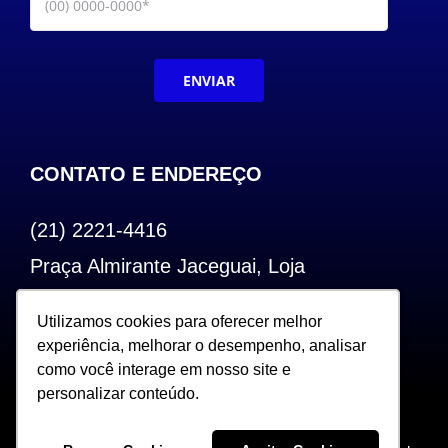
ENVIAR
CONTATO E ENDEREÇO
(21) 2221-4416
Praça Almirante Jaceguai, Loja
Bairro de Fátima – Centro – RJ
Utilizamos cookies para oferecer melhor
Utilizamos cookies para oferecer melhor
CEP: 20.240-000
experiência, melhorar o desempenho, analisar
experiência, melhorar o desempenho, analisar
como você interage em nosso site e
como você interage em nosso site e
personalizar conteúdo.
personalizar conteúdo.
Copyright 2022. Todos os Direitos Reservados |