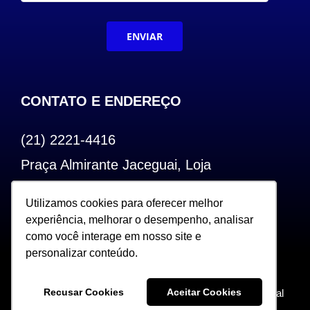
ENVIAR
CONTATO E ENDEREÇO
(21) 2221-4416
Praça Almirante Jaceguai, Loja
Bairro de Fátima – Centro – RJ
Utilizamos cookies para oferecer melhor
Utilizamos cookies para oferecer melhor
CEP: 20.240-000
experiência, melhorar o desempenho, analisar
experiência, melhorar o desempenho, analisar
como você interage em nosso site e
como você interage em nosso site e
personalizar conteúdo.
personalizar conteúdo.
Copyright 2022. Todos os Direitos Reservados |
Recusar Cookies
Recusar Cookies
Aceitar Cookies
Aceitar Cookies
Desenvolvido por Sceweb – Agência de Marketing Digital
360°