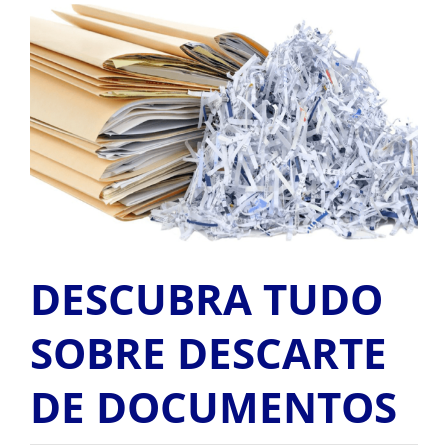
ALUGUEL
View
Larger
Image
FRAGMENTADORAS
IMPRESSORAS
MULTIFUNCIONAIS
SCANNER
DESCUBRA TUDO
SOBRE DESCARTE
SUPRIMENTOS
DE DOCUMENTOS
BLOG