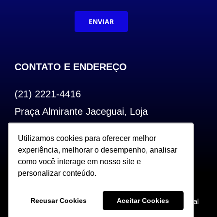
ENVIAR
CONTATO E ENDEREÇO
(21) 2221-4416
Praça Almirante Jaceguai, Loja
Bairro de Fátima – Centro – RJ
Utilizamos cookies para oferecer melhor
Utilizamos cookies para oferecer melhor
CEP: 20.240-000
experiência, melhorar o desempenho, analisar
experiência, melhorar o desempenho, analisar
como você interage em nosso site e
como você interage em nosso site e
personalizar conteúdo.
personalizar conteúdo.
Copyright 2022. Todos os Direitos Reservados |
Recusar Cookies
Recusar Cookies
Aceitar Cookies
Aceitar Cookies
Desenvolvido por Sceweb – Agência de Marketing Digital
360°