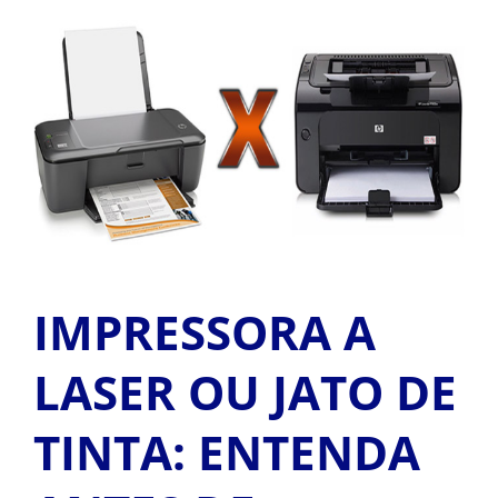
ALUGUEL
View
Larger
Image
FRAGMENTADORAS
IMPRESSORAS
MULTIFUNCIONAIS
SCANNER
IMPRESSORA A
LASER OU JATO DE
SUPRIMENTOS
TINTA: ENTENDA
BLOG