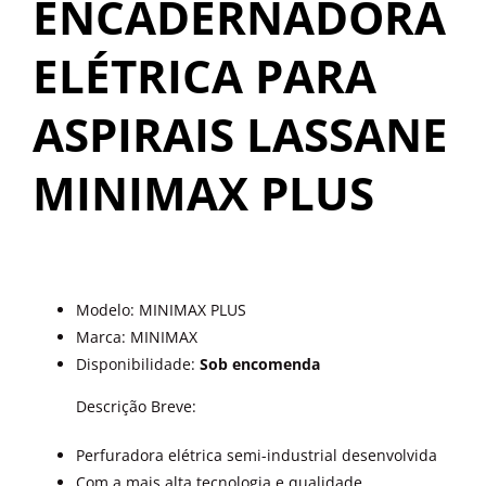
ENCADERNADORA
OUTROS PRODUTOS
ELÉTRICA PARA
ASPIRAIS LASSANE
MINIMAX PLUS
Modelo:
MINIMAX PLUS
Marca:
MINIMAX
Disponibilidade:
Sob encomenda
Descrição Breve:
Perfuradora elétrica semi-industrial desenvolvida
Com a mais alta tecnologia e qualidade.