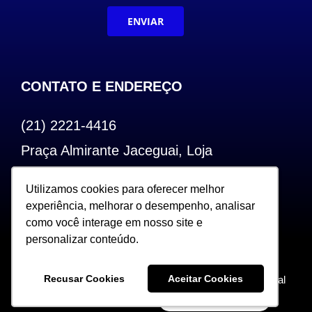
ENVIAR
CONTATO E ENDEREÇO
(21) 2221-4416
Praça Almirante Jaceguai, Loja
Bairro de Fátima – Centro – RJ
Utilizamos cookies para oferecer melhor
Utilizamos cookies para oferecer melhor
CEP: 20.240-000
experiência, melhorar o desempenho, analisar
experiência, melhorar o desempenho, analisar
como você interage em nosso site e
como você interage em nosso site e
personalizar conteúdo.
personalizar conteúdo.
Copyright 2022. Todos os Direitos Reservados |
Recusar Cookies
Recusar Cookies
Aceitar Cookies
Aceitar Cookies
Desenvolvido por Sceweb – Agência de Marketing Digital
360°