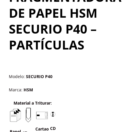
OUTROS PRODUTOS
DE PAPEL HSM
SECURIO P40 –
PARTÍCULAS
Modelo:
SECURIO P40
Marca:
HSM
Material a Triturar
:
CD
Cartao
Papel