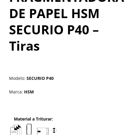
OUTROS PRODUTOS
DE PAPEL HSM
SECURIO P40 –
Tiras
Modelo:
SECURIO P40
Marca:
HSM
Material a Triturar
: