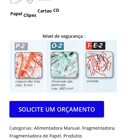
CD
Cartao
Papel
Clipes
Nível de segurança :
SOLICITE UM ORÇAMENTO
Categorias:
Alimentadora Manual
,
Fragmentadora
,
Fragmentadora de Papel
,
Produtos