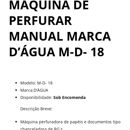
MÁQUINA DE
OUTROS PRODUTOS
PERFURAR
MANUAL MARCA
D’ÁGUA M-D- 18
Modelo:
M-D- 18
Marca:D’ÁGUA
Disponibilidade:
Sob Encomenda
Descrição Breve:
Máquina perfuradora de papéis e documentos tipo
chanceladora de RG´s