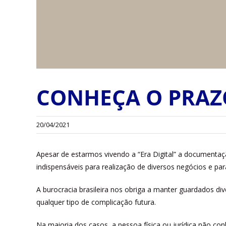
CONHEÇA O PRAZ
20/04/2021
Apesar de estarmos vivendo a “Era Digital” a documentaç
indispensáveis para realização de diversos negócios e pa
A burocracia brasileira nos obriga a manter guardados d
qualquer tipo de complicação futura.
Na maioria dos casos, a pessoa física ou jurídica não co