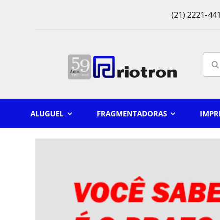
Skip
(21) 2221-441
to
content
Sear
for:
ALUGUEL
FRAGMENTADORAS
IMPR
View
Larger
Image