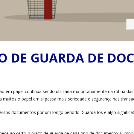
O DE GUARDA DE DO
ão em papel continua sendo utilizada majoritariamente na rotina d
ra muitos o papel em si passa mais seriedade e segurança nas trans
iversos documentos por um longo período. Guarda-los é algo signifi
nhece ao certo o prazo de guarda de cada tipo de documento. É impor