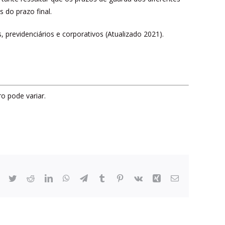
 do prazo final.
revidenciários e corporativos (Atualizado 2021).
o pode variar.
Facebook
Twitter
Reddit
LinkedIn
WhatsApp
Telegram
Tumblr
Pinterest
Vk
Xing
Email