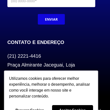
ENVIAR
CONTATO E ENDEREÇO
(21) 2221-4416
Praça Almirante Jaceguai, Loja
Bairro de Fátima – Centro – RJ
Utilizamos cookies para oferecer melhor
Utilizamos cookies para oferecer melhor
CEP: 20.240-000
experiência, melhorar o desempenho, analisar
experiência, melhorar o desempenho, analisar
como você interage em nosso site e
como você interage em nosso site e
personalizar conteúdo.
personalizar conteúdo.
Copyright 2022. Todos os Direitos Reservados |