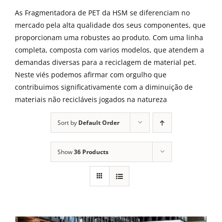
ALUGUEL
As Fragmentadora de PET da HSM se diferenciam no
mercado pela alta qualidade dos seus componentes, que
FRAGMENTADORAS
proporcionam uma robustes ao produto. Com uma linha
completa, composta com varios modelos, que atendem a
demandas diversas para a reciclagem de material pet.
IMPRESSORAS
Neste viés podemos afirmar com orgulho que
contribuimos significativamente com a diminuição de
materiais não recicláveis jogados na natureza
MULTIFUNCIONAIS
Sort by
Default Order
SCANNER
Show
36 Products
SUPRIMENTOS
BLOG