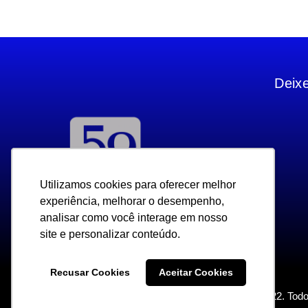
Deix
Utilizamos cookies para oferecer melhor
Utilizamos cookies para oferecer melhor
experiência, melhorar o desempenho,
experiência, melhorar o desempenho,
analisar como você interage em nosso
analisar como você interage em nosso
site e personalizar conteúdo.
site e personalizar conteúdo.
Recusar Cookies
Recusar Cookies
Aceitar Cookies
Aceitar Cookies
Copyright 2022. Todo