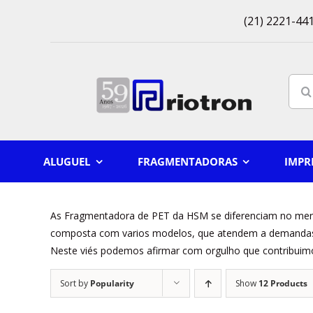
Skip
(21) 2221-441
to
content
Sear
for:
ALUGUEL
FRAGMENTADORAS
IMPR
As Fragmentadora de PET da HSM se diferenciam no merc
composta com varios modelos, que atendem a demandas d
Neste viés podemos afirmar com orgulho que contribuimos
Sort by
Popularity
Show
12 Products