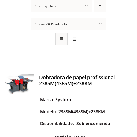
ALUGUEL
Sort by
Date
FRAGMENTADORAS
Show
24 Products
IMPRESSORAS
MULTIFUNCIONAIS
Dobradora de papel profissional
238SM(438SM)+238KM
SCANNER
Marca: Sysform
SUPRIMENTOS
Modelo: 238SM(438SM)+238KM
Disponibilidade:
Sob encomenda
BLOG