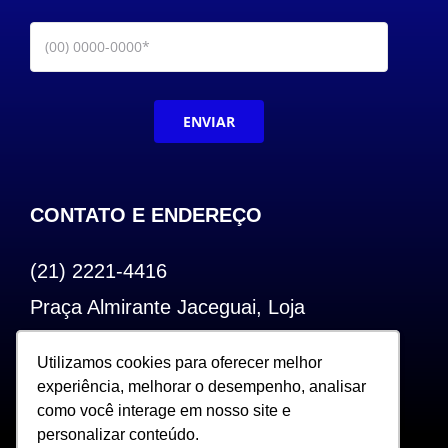
ENVIAR
CONTATO E ENDEREÇO
(21) 2221-4416
Praça Almirante Jaceguai, Loja
Bairro de Fátima – Centro – RJ
Utilizamos cookies para oferecer melhor
Utilizamos cookies para oferecer melhor
CEP: 20.240-000
experiência, melhorar o desempenho, analisar
experiência, melhorar o desempenho, analisar
como você interage em nosso site e
como você interage em nosso site e
personalizar conteúdo.
personalizar conteúdo.