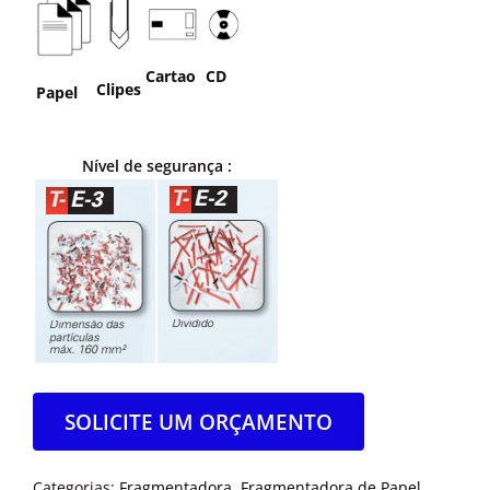
Cartao
CD
Clipes
Papel
Nível de segurança :
SOLICITE UM ORÇAMENTO
Categorias:
Fragmentadora
,
Fragmentadora de Papel
,