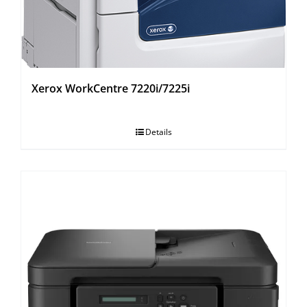
Xerox WorkCentre 7220i/7225i
Details