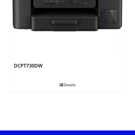
DCPT730DW
Details