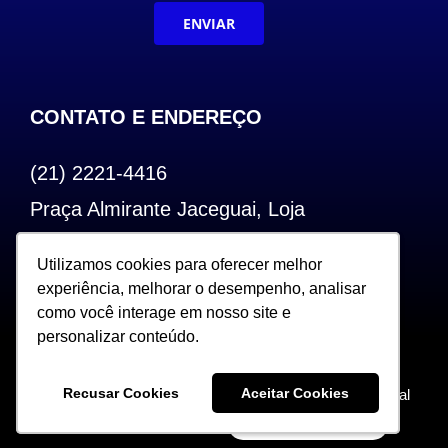
ENVIAR
CONTATO E ENDEREÇO
(21) 2221-4416
Praça Almirante Jaceguai, Loja
Bairro de Fátima – Centro – RJ
Utilizamos cookies para oferecer melhor
Utilizamos cookies para oferecer melhor
CEP: 20.240-000
experiência, melhorar o desempenho, analisar
experiência, melhorar o desempenho, analisar
como você interage em nosso site e
como você interage em nosso site e
personalizar conteúdo.
personalizar conteúdo.
Copyright 2022. Todos os Direitos Reservados |
Recusar Cookies
Recusar Cookies
Aceitar Cookies
Aceitar Cookies
Desenvolvido por Sceweb – Agência de Marketing Digital
360°