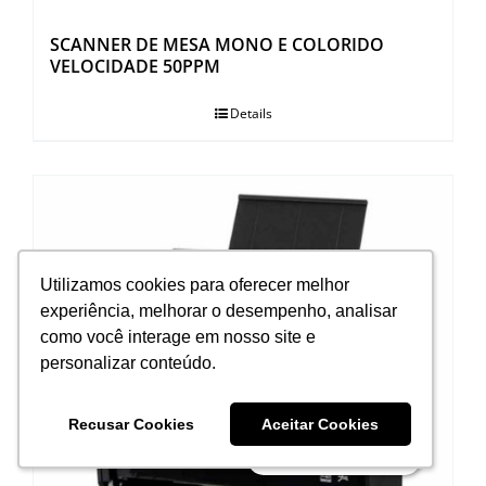
SCANNER DE MESA MONO E COLORIDO
VELOCIDADE 50PPM
Details
Utilizamos cookies para oferecer melhor
Utilizamos cookies para oferecer melhor
experiência, melhorar o desempenho, analisar
experiência, melhorar o desempenho, analisar
como você interage em nosso site e
como você interage em nosso site e
personalizar conteúdo.
personalizar conteúdo.
Recusar Cookies
Recusar Cookies
Aceitar Cookies
Aceitar Cookies