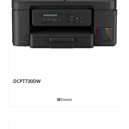
DCPT730DW
Details