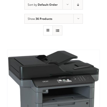
ALUGUEL
Sort by
Default Order
FRAGMENTADORAS
Show
36 Products
IMPRESSORAS
MULTIFUNCIONAIS
SCANNER
SUPRIMENTOS
BLOG