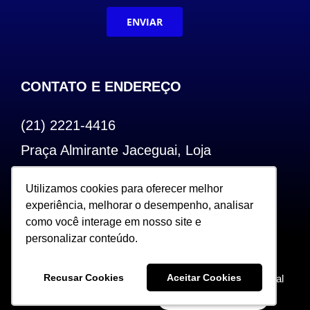
ENVIAR
CONTATO E ENDEREÇO
(21) 2221-4416
Praça Almirante Jaceguai, Loja
Bairro de Fátima – Centro – RJ
Utilizamos cookies para oferecer melhor
Utilizamos cookies para oferecer melhor
CEP: 20.240-000
experiência, melhorar o desempenho, analisar
experiência, melhorar o desempenho, analisar
como você interage em nosso site e
como você interage em nosso site e
personalizar conteúdo.
personalizar conteúdo.
Copyright 2022. Todos os Direitos Reservados |
Recusar Cookies
Recusar Cookies
Aceitar Cookies
Aceitar Cookies
Desenvolvido por Sceweb – Agência de Marketing Digital
360°